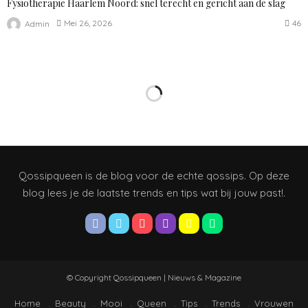
Fysiotherapie Haarlem Noord: snel terecht en gericht aan de slag
46
Mei 26, 2026
Admin
Qossipqueen is de blog voor de echte qossips. Op deze
blog lees je de laatste trends en tips wat bij jouw past!.
© Copyright Qossipqueen | Nieuws & Magazine
Home
Beauty
Mooi
Queen
Tips
Trends
Vrouwen