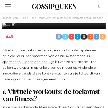
GOSSIPQUEEN
gossipqueen
>
Blog
>
Tips
>
Trendwatching in fitness: de nieuwste ontwikkelingen
TIPS
Trendwatching in fitness: de nieuwste
ontwikkelingen
449
December 3, 2023
Admin
Fitness is constant in beweging, en sportscholen spelen een
cruciale rol bij het omarmen van de nieuwste trends. Bij
sportschool Alphen aan den Rijn
blijven ze niet achter. Hier
duiken we dieper in op enkele van de meest opwindende en
innovatieve trends die je kunt verwachten als je lid wordt van
deze dynamische fitnessgemeenschap.
1. Virtuele workouts: de toekomst
van fitness?
In de snel evoluerende fitnesswereld heeft virtualiteit een stevige