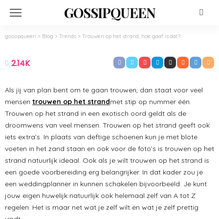
GOSSIPQUEEN
gossipqueen
>
Blog
>
Trends
>
Trouwen op het strand, hoe gaaf is dat?
TRENDS
Trouwen op het strand, hoe gaaf is dat?
2.14K
Oktober 19, 2022
Admin
Als jij van plan bent om te gaan trouwen, dan staat voor veel
mensen
trouwen op het strand
met stip op nummer één.
Trouwen op het strand in een exotisch oord geldt als de
droomwens van veel mensen. Trouwen op het strand geeft ook
iets extra’s. In plaats van deftige schoenen kun je met blote
voeten in het zand staan en ook voor de foto’s is trouwen op het
strand natuurlijk ideaal. Ook als je wilt trouwen op het strand is
een goede voorbereiding erg belangrijker. In dat kader zou je
een weddingplanner in kunnen schakelen bijvoorbeeld. Je kunt
jouw eigen huwelijk natuurlijk ook helemaal zelf van A tot Z
regelen. Het is maar net wat je zelf wilt en wat je zelf prettig