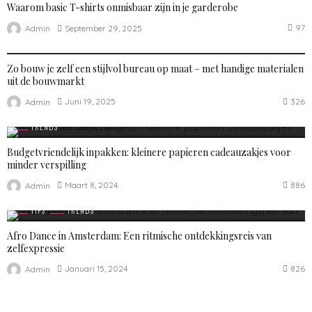
Waarom basic T-shirts onmisbaar zijn in je garderobe
97
September 29, 2025
Admin
TRENDS
Zo bouw je zelf een stijlvol bureau op maat – met handige materialen
uit de bouwmarkt
326
Juni 19, 2025
Admin
TRENDS
Budgetvriendelijk inpakken: kleinere papieren cadeauzakjes voor
minder verspilling
886
Maart 8, 2024
Admin
TIPS
TRENDS
Afro Dance in Amsterdam: Een ritmische ontdekkingsreis van
zelfexpressie
826
Januari 15, 2024
Admin