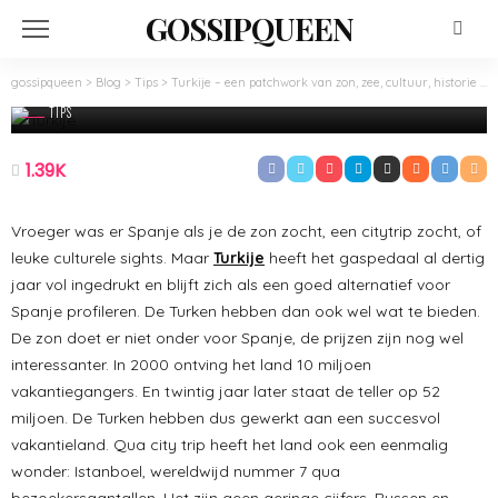
GOSSIPQUEEN
gossipqueen
>
Blog
>
Tips
>
Turkije – een patchwork van zon, zee, cultuur, historie en spraakmakende natuur
TIPS
Turkije – een patchwork van zon, zee,
cultuur, historie en spraakmakende natuur
1.39K
Februari 28, 2023
Admin
Vroeger was er Spanje als je de zon zocht, een citytrip zocht, of
leuke culturele sights. Maar
Turkije
heeft het gaspedaal al dertig
jaar vol ingedrukt en blijft zich als een goed alternatief voor
Spanje profileren. De Turken hebben dan ook wel wat te bieden.
De zon doet er niet onder voor Spanje, de prijzen zijn nog wel
interessanter. In 2000 ontving het land 10 miljoen
vakantiegangers. En twintig jaar later staat de teller op 52
miljoen. De Turken hebben dus gewerkt aan een succesvol
vakantieland. Qua city trip heeft het land ook een eenmalig
wonder: Istanboel, wereldwijd nummer 7 qua