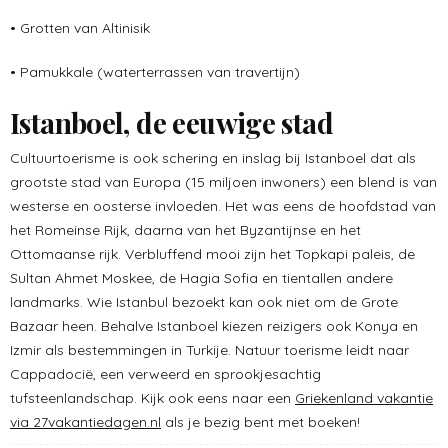
• Grotten van Altinisik
• Pamukkale (waterterrassen van travertijn)
Istanboel, de eeuwige stad
Cultuurtoerisme is ook schering en inslag bij Istanboel dat als
grootste stad van Europa (15 miljoen inwoners) een blend is van
westerse en oosterse invloeden. Het was eens de hoofdstad van
het Romeinse Rijk, daarna van het Byzantijnse en het
Ottomaanse rijk. Verbluffend mooi zijn het Topkapi paleis, de
Sultan Ahmet Moskee, de Hagia Sofia en tientallen andere
landmarks. Wie Istanbul bezoekt kan ook niet om de Grote
Bazaar heen. Behalve Istanboel kiezen reizigers ook Konya en
Izmir als bestemmingen in Turkije. Natuur toerisme leidt naar
Cappadocië, een verweerd en sprookjesachtig
tufsteenlandschap. Kijk ook eens naar een
Griekenland vakantie
via 27vakantiedagen.nl
als je bezig bent met boeken!