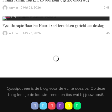
Frankrijk milieusticker: zo voorkom je gedoe onderweg
48
Mei 26, 2026
Admin
TIPS
Fysiotherapie Haarlem Noord: snel terecht en gericht aan de slag
46
Mei 26, 2026
Admin
Qossipqueen is de blog voor de echte qossips. Op deze
blog lees je de laatste trends en tips wat bij jouw past!.