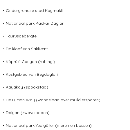
• Ondergrondse stad Kaymakli
• Nationaal park Kaçkar Daglari
• Taurusgebergte
• De kloof van Saklikent
• Köprülü Canyon (rafting!)
• Kustgebied van Beydaglari
• Kayaköy (spookstad)
• De Lycian Way (wandelpad over muildiersporen)
• Dalyan (zwavelbaden)
• Nationaal park Yedigöller (meren en bossen)