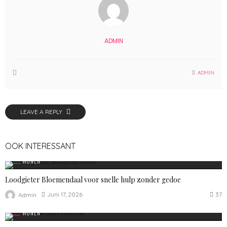
ADMIN
ADMIN
LEAVE A REPLY
OOK INTERESSANT
WONEN
Loodgieter Bloemendaal voor snelle hulp zonder gedoe
37
Juni 17, 2026
Admin
WONEN