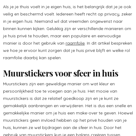
Als je je thuis voelt in je eigen huis, is het belangrijk dat je je ook
veilig en beschermd voelt. Iedereen heeft recht op privacy, zeker
in je eigen huis. Niemand wil dat vreemden ongewenst naar
binnen kunnen kijken. Gelukkig zijn er verschillende manieren om
je huis privé te houden, maar een populaire en eenvoudige
manier is door het gebruik van
raamfolie
. In dit artikel bespreken
we hoe je ervoor kunt zorgen dat je huis privé blijft en welke rol
raamfolie daarbij kan spelen.
Muurstickers voor sfeer in huis
Muurstickers zijn een geweldige manier om wat kleur en
persoonlijkheid toe te voegen aan je huis. Het mooie van
muurstickers is dat ze relatief goedkoop zijn en je kunt ze
gemakkelijk aanbrengen en verwijderen. Het is dus een snelle en
gemakkelijke manier om je huis een make-over te geven. Hoewel
muurstickers geen invloed hebben op het privé houden van je
huis, kunnen ze wel bijdragen aan de sfeer in huis. Door het
gebruik van
muurstickers
kun je een balans creëren tussen