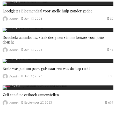
WONEN
Loodgieter Bloemendaal voor snelle hulp zonder gedoe
37
Juni 17, 2026
Admin
WONEN
Douchekraan inbouw: strak design en slimme keuzes voor jouw
douche
45
Juni 17, 2026
Admin
WONEN
Beste wasparfum: jouw gids naar een was die top ruikt
50
Juni 17, 2026
Admin
WONEN
Zelf een fijne eethoek samenstellen
679
September 27, 2023
Admin