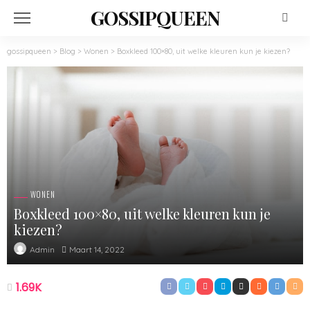
GOSSIPQUEEN
gossipqueen
>
Blog
>
Wonen
>
Boxkleed 100×80, uit welke kleuren kun je kiezen?
WONEN
Boxkleed 100×80, uit welke kleuren kun je
kiezen?
Maart 14, 2022
Admin
1.69K