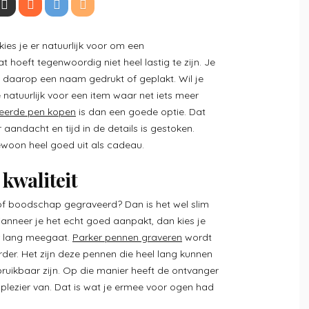
ies je er natuurlijk voor om een
 hoeft tegenwoordig niet heel lastig te zijn. Je
et daarop een naam gedrukt of geplakt. Wil je
 natuurlijk voor een item waar net iets meer
eerde pen kopen
is dan een goede optie. Dat
aandacht en tijd in de details is gestoken.
gewoon heel goed uit als cadeau.
kwaliteit
of boodschap gegraveerd? Dan is het wel slim
 Wanneer je het echt goed aanpakt, dan kies je
er lang meegaat.
Parker pennen graveren
wordt
der. Het zijn deze pennen die heel lang kunnen
uikbaar zijn. Op die manier heeft de ontvanger
plezier van. Dat is wat je ermee voor ogen had