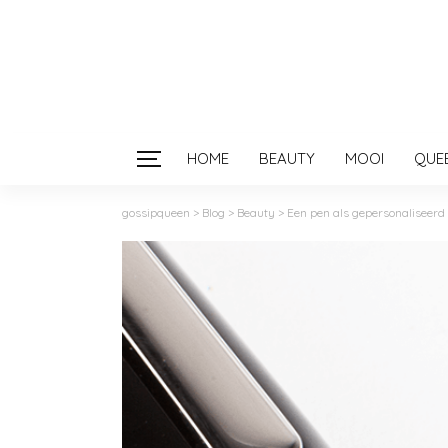
HOME
BEAUTY
MOOI
QUE
gossipqueen
>
Blog
>
Beauty
>
Een pen als gepersonaliseerd