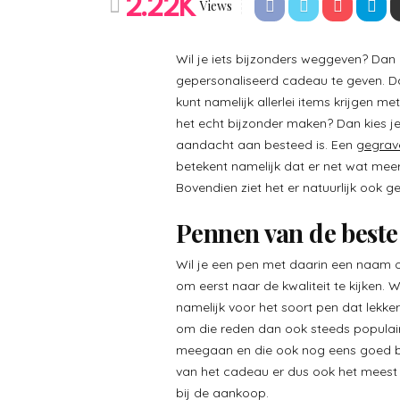
2.22K
Views
Wil je iets bijzonders weggeven? Dan k
gepersonaliseerd cadeau te geven. Dat
kunt namelijk allerlei items krijgen m
het echt bijzonder maken? Dan kies je
aandacht aan besteed is. Een
gegrav
betekent namelijk dat er net wat meer 
Bovendien ziet het er natuurlijk ook 
Pennen van de beste 
Wil je een pen met daarin een naam 
om eerst naar de kwaliteit te kijken.
namelijk voor het soort pen dat lekk
om die reden dan ook steeds populair
meegaan en die ook nog eens goed br
van het cadeau er dus ook het meest 
bij de aankoop.