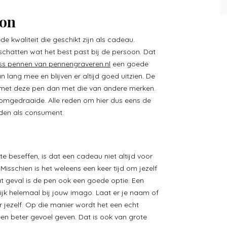
oon
de kwaliteit die geschikt zijn als cadeau.
schatten wat het best past bij de persoon. Dat
ss pennen van pennengraveren.nl
een goede
 lang mee en blijven er altijd goed uitzien. De
met deze pen dan met die van andere merken.
omgedraaide. Alle reden om hier dus eens de
eden als consument.
te beseffen, is dat een cadeau niet altijd voor
isschien is het weleens een keer tijd om jezelf
t geval is de pen ook een goede optie. Een
lijk helemaal bij jouw imago. Laat er je naam of
 jezelf. Op die manier wordt het een echt
k een beter gevoel geven. Dat is ook van grote