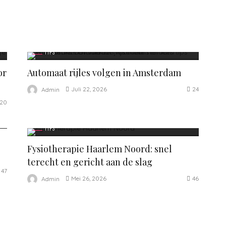
TIPS
or
Automaat rijles volgen in Amsterdam
24
Juli 22, 2026
Admin
20
TIPS
Fysiotherapie Haarlem Noord: snel
terecht en gericht aan de slag
47
46
Mei 26, 2026
Admin