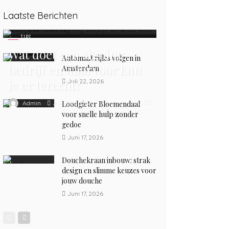
Laatste Berichten
TIPS
Wat doet een signing
Automaat rijles volgen in
bedrijf en waarvoor kun
Amsterdam
je er terecht?
Juli 22, 2026
20
Juli 23, 2026
Admin
Loodgieter Bloemendaal
voor snelle hulp zonder
gedoe
Juni 17, 2026
Douchekraan inbouw: strak
design en slimme keuzes voor
jouw douche
Juni 17, 2026