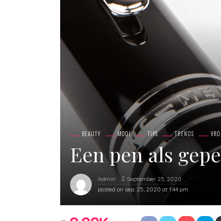
BEAUTY
MOOI
TIPS
TRENDS
VR
Een pen als gep
September 25, 2020
Admin
posted on
sep. 25, 2020 at 1:44 pm