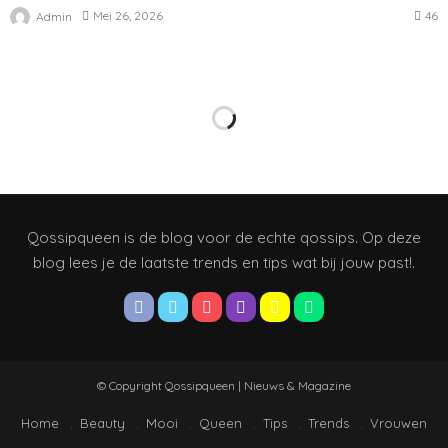
46
Mei 26, 2026
Admin
Qossipqueen is de blog voor de echte qossips. Op deze
blog lees je de laatste trends en tips wat bij jouw past!.
© Copyright Qossipqueen | Nieuws & Magazine
Home
Beauty
Mooi
Queen
Tips
Trends
Vrouwen