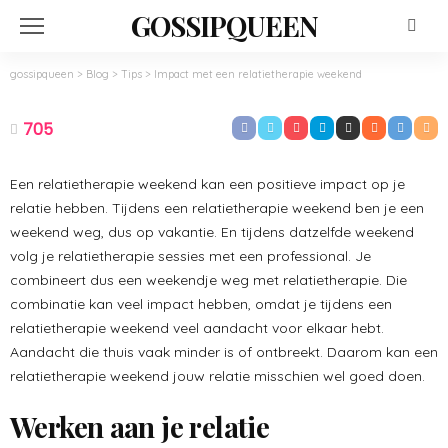
GOSSIPQUEEN
gossipqueen
>
Blog
>
Tips
>
Impact met een relatietherapie weekend
TIPS
Impact met een relatietherapie weekend
705
April 9, 2022
Admin
Een relatietherapie weekend kan een positieve impact op je
relatie hebben. Tijdens een relatietherapie weekend ben je een
weekend weg, dus op vakantie. En tijdens datzelfde weekend
volg je relatietherapie sessies met een professional. Je
combineert dus een weekendje weg met relatietherapie. Die
combinatie kan veel impact hebben, omdat je tijdens een
relatietherapie weekend veel aandacht voor elkaar hebt.
Aandacht die thuis vaak minder is of ontbreekt. Daarom kan een
relatietherapie weekend jouw relatie misschien wel goed doen.
Werken aan je relatie