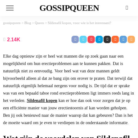
GOSSIPQUEEN
gossipqueen
>
Blog
>
Queen
>
Sildenafil kopen, voor wie is het interessant?
QUEEN
Sildenafil kopen, voor wie is het interessant?
2.14K
Februari 13, 2021
Admin
Elke dag opnieuw zijn er heel wat mannen die op zoek gaan naar een
mogelijkheid om hun erectieproblemen aan te kunnen pakken. Dat is
natuurlijk niet zo eenvoudig. Voor heel wat van deze mannen geldt
bijvoorbeeld alleen al dat ze bang zijn om erover te praten. Dat terwijl dat
natuurlijk eigenlijk helemaal nergens voor nodig is. De tijd dat er sprake
was van een bepaald taboe rond erectieproblemen ligt immers reeds lang in
het verleden.
Sildenafil kopen
kan er hoe dan ook voor zorgen dat je op
een efficiënte manier van jouw erectiestoornis af kan worden geholpen.
Ben jij ook benieuwd naar de manier waarop dat kan gebeuren? Dan is het
de moeite waard om je even te verdiepen in de onderstaande informatie.