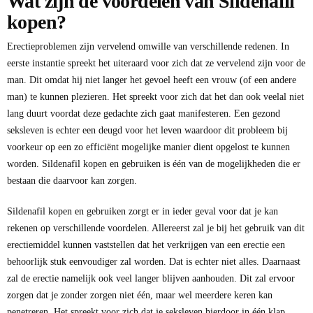
Wat zijn de voordelen van Sildenafil
kopen?
Erectieproblemen zijn vervelend omwille van verschillende redenen. In
eerste instantie spreekt het uiteraard voor zich dat ze vervelend zijn voor de
man. Dit omdat hij niet langer het gevoel heeft een vrouw (of een andere
man) te kunnen plezieren. Het spreekt voor zich dat het dan ook veelal niet
lang duurt voordat deze gedachte zich gaat manifesteren. Een gezond
seksleven is echter een deugd voor het leven waardoor dit probleem bij
voorkeur op een zo efficiënt mogelijke manier dient opgelost te kunnen
worden. Sildenafil kopen en gebruiken is één van de mogelijkheden die er
bestaan die daarvoor kan zorgen.
Sildenafil kopen en gebruiken zorgt er in ieder geval voor dat je kan
rekenen op verschillende voordelen. Allereerst zal je bij het gebruik van dit
erectiemiddel kunnen vaststellen dat het verkrijgen van een erectie een
behoorlijk stuk eenvoudiger zal worden. Dat is echter niet alles. Daarnaast
zal de erectie namelijk ook veel langer blijven aanhouden. Dit zal ervoor
zorgen dat je zonder zorgen niet één, maar wel meerdere keren kan
penetreren. Het spreekt voor zich dat je seksleven hierdoor in één klap