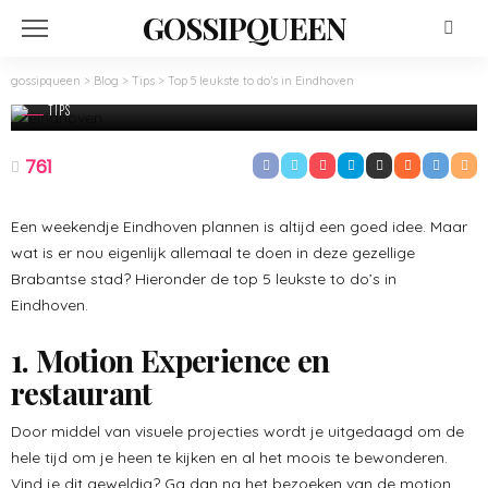
GOSSIPQUEEN
gossipqueen
>
Blog
>
Tips
>
Top 5 leukste to do’s in Eindhoven
TIPS
Top 5 leukste to do’s in Eindhoven
761
Maart 24, 2022
Admin
Een weekendje Eindhoven plannen is altijd een goed idee. Maar
wat is er nou eigenlijk allemaal te doen in deze gezellige
Brabantse stad? Hieronder de top 5 leukste to do’s in
Eindhoven.
1. Motion Experience en
restaurant
Door middel van visuele projecties wordt je uitgedaagd om de
hele tijd om je heen te kijken en al het moois te bewonderen.
Vind je dit geweldig? Ga dan na het bezoeken van de motion