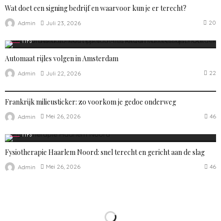
Wat doet een signing bedrijf en waarvoor kun je er terecht?
20
Juli 23, 2026
Admin
TIPS
Automaat rijles volgen in Amsterdam
22
Juli 22, 2026
Admin
TIPS
Frankrijk milieusticker: zo voorkom je gedoe onderweg
46
Mei 26, 2026
Admin
TIPS
Fysiotherapie Haarlem Noord: snel terecht en gericht aan de slag
46
Mei 26, 2026
Admin